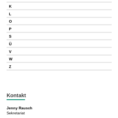
K
L
O
P
S
Ü
V
W
Z
Kontakt
Jenny Rausch
Sekretariat