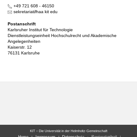
+49 721 608 - 46150
sekretariat
∂
haa kit edu
Postanschrift
Karlsruher Institut für Technologie
Dienstleistungseinheit Hochschulrecht und Akademische
Angelegenheiten
Kaiserstr. 12
76131 Karlsruhe
KIT – Die Universität in der Helmholtz-Gemeinschaft
letzte Änderung: 29.06.2026
Home
Impressum
Datenschutz
Barrierefreiheit